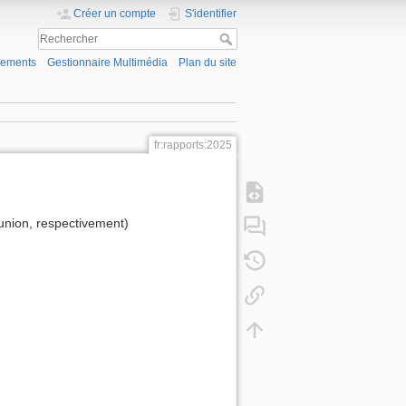
Créer un compte
S'identifier
gements
Gestionnaire Multimédia
Plan du site
fr:rapports:2025
éunion, respectivement)