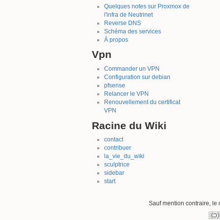
Quelques notes sur Proxmox de
l'infra de Neutrinet
Reverse DNS
Schéma des services
À propos
Vpn
Commander un VPN
Configuration sur debian
pfsense
Relancer le VPN
Renouvellement du certificat
VPN
Racine du Wiki
contact
contribuer
la_vie_du_wiki
sculptrice
sidebar
start
Sauf mention contraire, le 