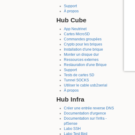
Support
À propos
Hub Cube
App Neutrinet
Cartes MicroSD
Commandes groupées
Crypto pour les briques
Installation d'une brique
Monter un disque dur
Ressources externes
Restauration d'une Brique
Support
Tests de cartes SD
Tunnel SOCKS
Utiliser le cable usb2serial
À propos
Hub Infra
Créer une entrée reverse DNS
Documentation d'urgence
Documentation sur l'infra -
pfSense
Labo SSH
Labo Test Bird