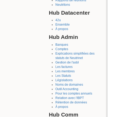
Rapports de réunions
Neutritons
Hub Datacenter
42u
Ensemble
À propos
Hub Admin
Banques
Comptes
Explications simplifiées des
statuts de Neutrinet
Gestion de l'asbl
Les factures
Les membres
Les Statuts
Législations
Noms de domaines
Outil Accounting
Pour les comptes annuels
Relation avec l'IBPT
Rétention de données
À propos
Hub Comm