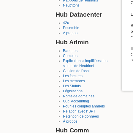
Rapports de réunions
C
Neutritons
Hub Datacenter
L
42u
B
Ensemble
p
À propos
c
Hub Admin
I
Banques
c
Comptes
s
Explications simplifiées des
statuts de Neutrinet
Gestion de l'asbl
Les factures
Les membres
Les Statuts
Législations
Noms de domaines
Outil Accounting
Pour les comptes annuels
Relation avec l'IBPT
Rétention de données
À propos
Hub Comm