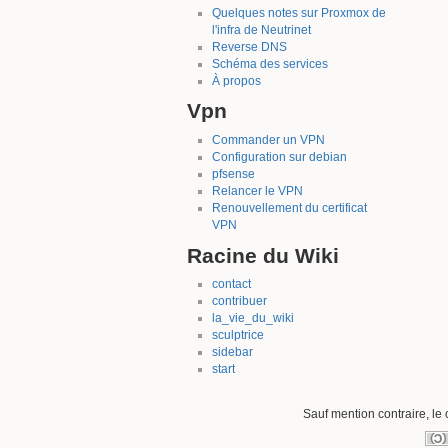
Quelques notes sur Proxmox de
l'infra de Neutrinet
Reverse DNS
Schéma des services
À propos
Vpn
Commander un VPN
Configuration sur debian
pfsense
Relancer le VPN
Renouvellement du certificat
VPN
Racine du Wiki
contact
contribuer
la_vie_du_wiki
sculptrice
sidebar
start
Sauf mention contraire, le 