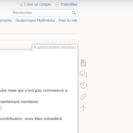
Créer un compte
S'identifier
gements
Gestionnaire Multimédia
Plan du site
fr:administration:members
 cube mais qui n'ont pas commencé à
t maintenant membres
)
ontribution, vous êtes considéré