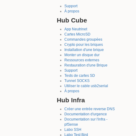
Support
À propos
Hub Cube
App Neutrinet
Cartes MicroSD
Commandes groupées
Crypto pour les briques
Installation d'une brique
Monter un disque dur
Ressources externes
Restauration d'une Brique
Support
Tests de cartes SD
Tunnel SOCKS
Utiliser le cable usb2serial
À propos
Hub Infra
Créer une entrée reverse DNS
Documentation d'urgence
Documentation sur l'infra -
pfSense
Labo SSH
Labo Test Bird