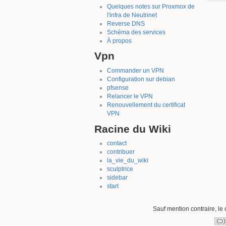
Quelques notes sur Proxmox de
l'infra de Neutrinet
Reverse DNS
Schéma des services
À propos
Vpn
Commander un VPN
Configuration sur debian
pfsense
Relancer le VPN
Renouvellement du certificat
VPN
Racine du Wiki
contact
contribuer
la_vie_du_wiki
sculptrice
sidebar
start
Sauf mention contraire, le 