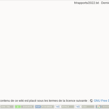
fr/rapports/2022.txt
· Derni
contenu de ce wiki est placé sous les termes de la licence suivante :
GNU Free D