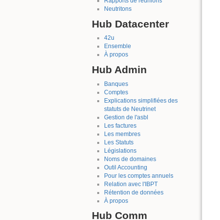
Rapports de réunions
Neutritons
Hub Datacenter
42u
Ensemble
À propos
Hub Admin
Banques
Comptes
Explications simplifiées des
statuts de Neutrinet
Gestion de l'asbl
Les factures
Les membres
Les Statuts
Législations
Noms de domaines
Outil Accounting
Pour les comptes annuels
Relation avec l'IBPT
Rétention de données
À propos
Hub Comm