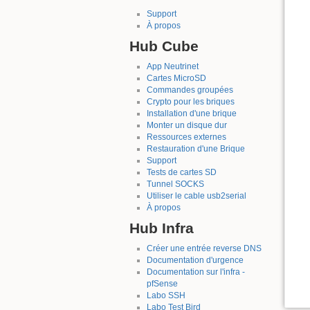
Support
À propos
Hub Cube
App Neutrinet
Cartes MicroSD
Commandes groupées
Crypto pour les briques
Installation d'une brique
Monter un disque dur
Ressources externes
Restauration d'une Brique
Support
Tests de cartes SD
Tunnel SOCKS
Utiliser le cable usb2serial
À propos
Hub Infra
Créer une entrée reverse DNS
Documentation d'urgence
Documentation sur l'infra -
pfSense
Labo SSH
Labo Test Bird