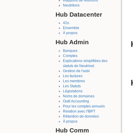
Rapports de réunions
Neutritons
Hub Datacenter
42u
Ensemble
À propos
Hub Admin
Banques
Comptes
Explications simplifiées des
statuts de Neutrinet
Gestion de l'asbl
Les factures
Les membres
Les Statuts
Législations
Noms de domaines
Outil Accounting
Pour les comptes annuels
Relation avec l'IBPT
Rétention de données
À propos
Hub Comm