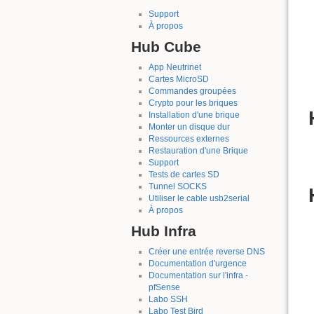
Support
À propos
Hub Cube
App Neutrinet
Cartes MicroSD
Commandes groupées
Crypto pour les briques
Installation d'une brique
Monter un disque dur
Ressources externes
Restauration d'une Brique
Support
Tests de cartes SD
Tunnel SOCKS
Utiliser le cable usb2serial
À propos
Hub Infra
Créer une entrée reverse DNS
Documentation d'urgence
Documentation sur l'infra -
pfSense
Labo SSH
Labo Test Bird