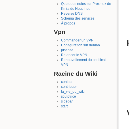
Quelques notes sur Proxmox de
l'infra de Neutrinet
Reverse DNS
Schéma des services
À propos
Vpn
Commander un VPN
Configuration sur debian
pfsense
Relancer le VPN
Renouvellement du certificat
VPN
Racine du Wiki
contact
contribuer
la_vie_du_wiki
sculptrice
sidebar
start