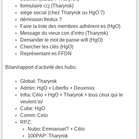
formulaire ccj (Tharyrok)
siège social (chez Tharyrok ou HgO ?)
démission fredux ?
Faire la liste des membres adhérent·es (HgO)
Message du vieux con d'intro (Tharyrok)
Demander le mot de passe wifi (HgO)
Chercher les clés (HgO)
Représentant·es FFDN
Bilan/rapport d'activité des hubs:
Global: Tharyrok
Admin: HgO + Liberfix + Deuxnixx
Infra: Célo + HgO + Tharyrok + tous ceux qui le
veulent \o/
Cube: HgO
Comm: Celo
RPZ:
Nubo: Emmanuel? + Célo
100PAP: Tharyrok