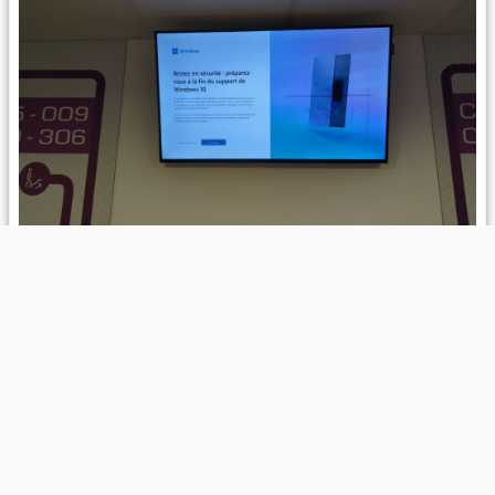
fr/rapports/2025/05-20.txt
· Dernière modification :
2025/06/04
13:59
de
tharyrok
Sauf mention contraire, le contenu de ce wiki est placé sous les
termes de la licence suivante :
GNU Free Documentation
License 1.3