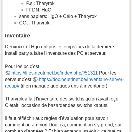
P.s.: Tharyrok
FFDN: HgO
sans papiers: HgO + Célo + Tharyrok
CCJ: Tharyrok
Inventaire
Deuxnixx et Hgo ont pris le temps lors de la derniere
install party a faire l'inventaire des PC et serveur.
Pour les pc c'est :
https://files.neutrinet.be/index.php/f/51311
Pour les
serveur c'est
https://doc.neutrinet.be/inventaire-server-
recup#
(il en manque quelques uns à inventorier)
Tharyrok a fait l'inventaire des switchs qu'on avait reçu.
C'était l'occasion de bazarder des switchs kaputs.
Il faut réfléchir aux règles d'évaluation pour savoir
comment on ammortit tout ça, comment on s'y prend, sur
combien d'années ? Et bien entendu, savoir « ce que ça