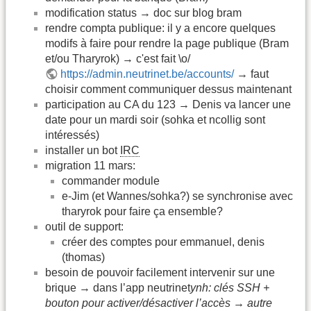
modification status → doc sur blog bram
rendre compta publique: il y a encore quelques
modifs à faire pour rendre la page publique (Bram
et/ou Tharyrok) → c'est fait \o/
https://admin.neutrinet.be/accounts/
→ faut
choisir comment communiquer dessus maintenant
participation au CA du 123 → Denis va lancer une
date pour un mardi soir (sohka et ncollig sont
intéressés)
installer un bot
IRC
migration 11 mars:
commander module
e-Jim (et Wannes/sohka?) se synchronise avec
tharyrok pour faire ça ensemble?
outil de support:
créer des comptes pour emmanuel, denis
(thomas)
besoin de pouvoir facilement intervenir sur une
brique → dans l’app neutrinet
ynh: clés SSH +
bouton pour activer/désactiver l’accès → autre