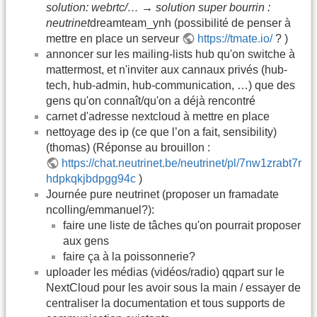
solution: webrtc/… → solution super bourrin :
neutrinet
dreamteam_ynh (possibilité de penser à
mettre en place un serveur
https://tmate.io/
? )
annoncer sur les mailing-lists hub qu'on switche à
mattermost, et n'inviter aux cannaux privés (hub-
tech, hub-admin, hub-communication, …) que des
gens qu'on connaît/qu'on a déjà rencontré
carnet d'adresse nextcloud à mettre en place
nettoyage des ip (ce que l’on a fait, sensibility)
(thomas) (Réponse au brouillon :
https://chat.neutrinet.be/neutrinet/pl/7nw1zrabt7r
hdpkqkjbdpgg94c
)
Journée pure neutrinet (proposer un framadate
ncolling/emmanuel?):
faire une liste de tâches qu'on pourrait proposer
aux gens
faire ça à la poissonnerie?
uploader les médias (vidéos/radio) qqpart sur le
NextCloud pour les avoir sous la main / essayer de
centraliser la documentation et tous supports de