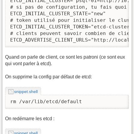
ETCD_INITIAL_CLUSTER="psql-01=http://10.0
# si pas de configuration, tu fais quoi ?
ETCD_INITIAL_CLUSTER_STATE="new"

# token utilisé pour initialiser le cluste
ETCD_INITIAL_CLUSTER_TOKEN="etcd-cluster"

# clients peuvent savoir combien de clien
ETCD_ADVERTISE_CLIENT_URLS="http://localh
Quand on parle de client, ce sont les patroni (ce sont eux
qui vont parler à etcd).
On supprime la config par défaut de etcd:
snippet.shell
rm /var/lib/etcd/default
On redémarre les etcd :
snippet.shell