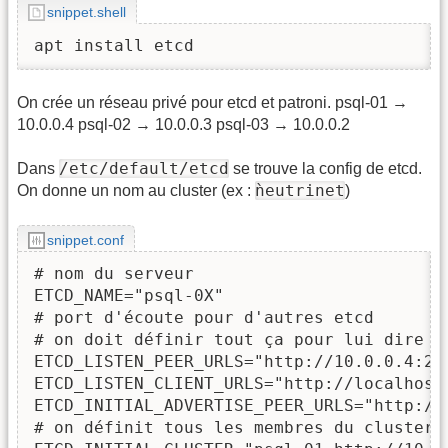
snippet.shell
apt install etcd
On crée un réseau privé pour etcd et patroni. psql-01 →
10.0.0.4 psql-02 → 10.0.0.3 psql-03 → 10.0.0.2
/etc/default/etcd
Dans
se trouve la config de etcd.
ǹeutrinet
On donne un nom au cluster (ex :
)
snippet.conf
# nom du serveur

ETCD_NAME="psql-0X" 

# port d'écoute pour d'autres etcd

# on doit définir tout ça pour lui dire d
ETCD_LISTEN_PEER_URLS="http://10.0.0.4:238
ETCD_LISTEN_CLIENT_URLS="http://localhost
ETCD_INITIAL_ADVERTISE_PEER_URLS="http://1
# on définit tous les membres du cluster
