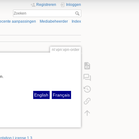
Registreren
Inloggen
ecente aanpassingen
Mediabeheerder
Index
nl:vpn:vpn-order
n.
English
Français
tation License 1.3